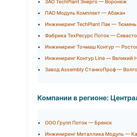
ЗАО TechPlant Энерго — Воронеж
ПАО Модуль Комплект — Абакан
Инжиниринг TechPlant Пак — Тюмень
Фабрика ТехРесурс Поток — Севаст
Инжиниринг Точмаш Контур — Росто
Инжиниринг Контур Line — Великий 
Завод Assembly СтанкоПроф — Волг
Компании в регионе: Центр
ООО Групп Поток — Брянск
Инжиниринг Металлика Модуль — Ка