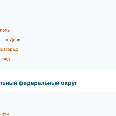
ополь
в-на-Дону
Новгород
оград
альный федеральный округ
луга