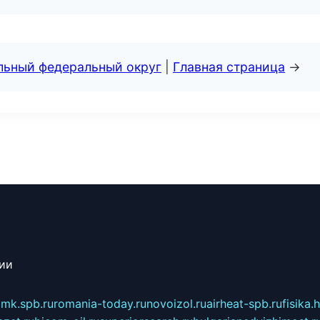
альный федеральный округ
|
Главная страница
→
сии
mk.spb.ru
romania-today.ru
novoizol.ru
airheat-spb.ru
fisika.