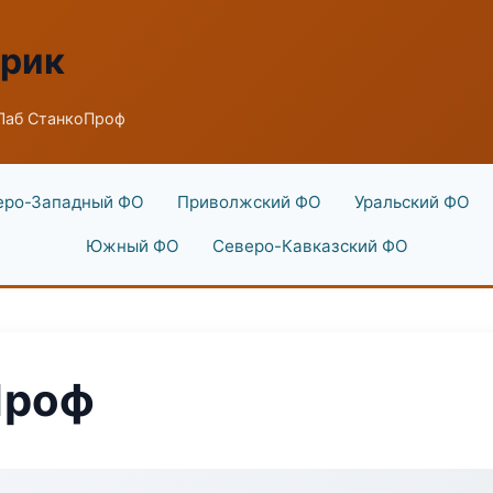
брик
Лаб СтанкоПроф
еро-Западный ФО
Приволжский ФО
Уральский ФО
Южный ФО
Северо-Кавказский ФО
Проф