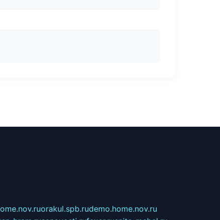
home.nov.ru
orakul.spb.ru
demo.home.nov.ru