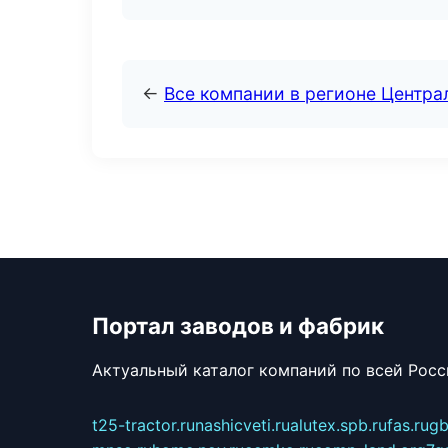
←
Все компании в регионе Центр
Портал заводов и фабрик
Актуальный каталог компаний по всей Рос
t25-tractor.ru
nashicveti.ru
alutex.spb.ru
fas.ru
gb