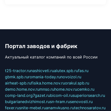
Портал заводов и фабрик
Актуальный каталог компаний по всей России
t25-tractor.ru
nashicveti.ru
alutex.spb.ru
fas.ru
gbmk.spb.ru
romania-today.ru
novoizol.ru
airheat-spb.ru
fisika.home.nov.ru
orakul.spb.ru
demo.home.nov.ru
mnso.ru
home.nov.ru
cemko.ru
comp-land.org
7gazet.ru
bicom-oil.ru
superiorsearch.ru
bulgarianedvizhimost.ru
sn-hram.ru
senovosti.ru
fexer.ru
snite-mebel.ru
anamvkusno.ru
technosaratov.ru