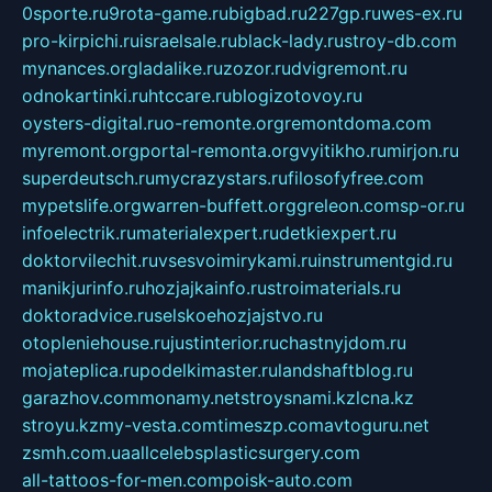
0sporte.ru
9rota-game.ru
bigbad.ru
227gp.ru
wes-ex.ru
pro-kirpichi.ru
israelsale.ru
black-lady.ru
stroy-db.com
mynances.org
ladalike.ru
zozor.ru
dvigremont.ru
odnokartinki.ru
htccare.ru
blogizotovoy.ru
oysters-digital.ru
o-remonte.org
remontdoma.com
myremont.org
portal-remonta.org
vyitikho.ru
mirjon.ru
superdeutsch.ru
mycrazystars.ru
filosofyfree.com
mypetslife.org
warren-buffett.org
greleon.com
sp-or.ru
infoelectrik.ru
materialexpert.ru
detkiexpert.ru
doktorvilechit.ru
vsesvoimirykami.ru
instrumentgid.ru
manikjurinfo.ru
hozjajkainfo.ru
stroimaterials.ru
doktoradvice.ru
selskoehozjajstvo.ru
otopleniehouse.ru
justinterior.ru
chastnyjdom.ru
mojateplica.ru
podelkimaster.ru
landshaftblog.ru
garazhov.com
monamy.net
stroysnami.kz
lcna.kz
stroyu.kz
my-vesta.com
timeszp.com
avtoguru.net
zsmh.com.ua
allcelebsplasticsurgery.com
all-tattoos-for-men.com
poisk-auto.com