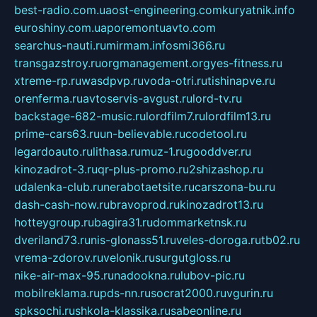
best-radio.com.ua
ost-engineering.com
kuryatnik.info
euroshiny.com.ua
poremontuavto.com
searchus-nauti.ru
mirmam.info
smi366.ru
transgazstroy.ru
orgmanagement.org
yes-fitness.ru
xtreme-rp.ru
wasdpvp.ru
voda-otri.ru
tishinapve.ru
orenferma.ru
avtoservis-avgust.ru
lord-tv.ru
backstage-682-music.ru
lordfilm7.ru
lordfilm13.ru
prime-cars63.ru
un-believable.ru
codetool.ru
legardoauto.ru
lithasa.ru
muz-1.ru
gooddver.ru
kinozadrot-3.ru
qr-plus-promo.ru
2shizashop.ru
udalenka-club.ru
nerabotaetsite.ru
carszona-bu.ru
dash-cash-now.ru
bravoprod.ru
kinozadrot13.ru
hotteygroup.ru
bagira31.ru
dommarketnsk.ru
dveriland73.ru
nis-glonass51.ru
veles-doroga.ru
tb02.ru
vrema-zdorov.ru
velonik.ru
surgutgloss.ru
nike-air-max-95.ru
nadookna.ru
lubov-pic.ru
mobilreklama.ru
pds-nn.ru
socrat2000.ru
vgurin.ru
spksochi.ru
shkola-klassika.ru
sabeonline.ru