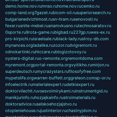
demo.home.nov.ru
mnso.ru
home.nov.ru
cemko.ru
comp-land.org
7gazet.ru
bicom-oil.ru
superiorsearch.ru
bulgarianedvizhimost.ru
sn-hram.ru
senovosti.ru
fexer.ru
snite-mebel.ru
anamvkusno.ru
technosaratov.ru
0sporte.ru
9rota-game.ru
bigbad.ru
227gp.ru
wes-ex.ru
pro-kirpichi.ru
israelsale.ru
black-lady.ru
stroy-db.com
mynances.org
ladalike.ru
zozor.ru
dvigremont.ru
odnokartinki.ru
htccare.ru
blogizotovoy.ru
oysters-digital.ru
o-remonte.org
remontdoma.com
myremont.org
portal-remonta.org
vyitikho.ru
mirjon.ru
superdeutsch.ru
mycrazystars.ru
filosofyfree.com
mypetslife.org
warren-buffett.org
greleon.com
sp-or.ru
infoelectrik.ru
materialexpert.ru
detkiexpert.ru
doktorvilechit.ru
vsesvoimirykami.ru
instrumentgid.ru
manikjurinfo.ru
hozjajkainfo.ru
stroimaterials.ru
doktoradvice.ru
selskoehozjajstvo.ru
otopleniehouse.ru
justinterior.ru
chastnyjdom.ru