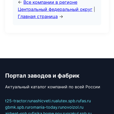
←
Все компании в регионе
Центральный федеральный округ
|
Главная страница
→
Портал заводов и фабрик
Актуальный каталог компаний по всей России
t25-tractor.ru
nashicveti.ru
alutex.spb.ru
fas.ru
gbmk.spb.ru
romania-today.ru
novoizol.ru
airheat-spb.ru
fisika.home.nov.ru
orakul.spb.ru