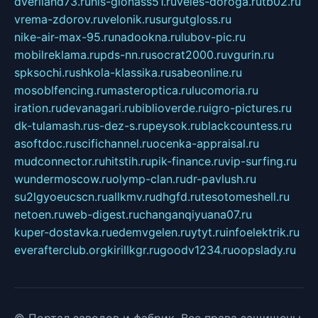
dveriland73.ru
nis-glonass51.ru
veles-doroga.ru
tb02.ru
vrema-zdorov.ru
velonik.ru
surgutgloss.ru
nike-air-max-95.ru
nadookna.ru
lubov-pic.ru
mobilreklama.ru
pds-nn.ru
socrat2000.ru
vgurin.ru
spksochi.ru
shkola-klassika.ru
sabeonline.ru
mosoblfencing.ru
masteroptica.ru
lucomoria.ru
iration.ru
devanagari.ru
biblioverde.ru
igro-pictures.ru
dk-tulamash.ru
s-dez-s.ru
peysok.ru
blackcountess.ru
asoftdoc.ru
scifichannel.ru
ocenka-appraisal.ru
mudconnector.ru
hitstih.ru
pik-finance.ru
vip-surfing.ru
wundermoscow.ru
olymp-clan.ru
dr-pavlush.ru
su2lgyoeucscn.ru
allkmv.ru
dhgfd.ru
tesotomeshell.ru
netoen.ru
web-digest.ru
changanqiyuana07.ru
kuper-dostavka.ru
edemvgelen.ru
ytyt.ru
infoelektrik.ru
everafterclub.org
kirillkgr.ru
goodv1234.ru
oopslady.ru