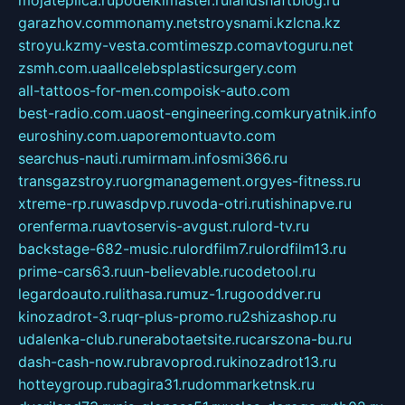
mojateplica.ru
podelkimaster.ru
landshaftblog.ru
garazhov.com
monamy.net
stroysnami.kz
lcna.kz
stroyu.kz
my-vesta.com
timeszp.com
avtoguru.net
zsmh.com.ua
allcelebsplasticsurgery.com
all-tattoos-for-men.com
poisk-auto.com
best-radio.com.ua
ost-engineering.com
kuryatnik.info
euroshiny.com.ua
poremontuavto.com
searchus-nauti.ru
mirmam.info
smi366.ru
transgazstroy.ru
orgmanagement.org
yes-fitness.ru
xtreme-rp.ru
wasdpvp.ru
voda-otri.ru
tishinapve.ru
orenferma.ru
avtoservis-avgust.ru
lord-tv.ru
backstage-682-music.ru
lordfilm7.ru
lordfilm13.ru
prime-cars63.ru
un-believable.ru
codetool.ru
legardoauto.ru
lithasa.ru
muz-1.ru
gooddver.ru
kinozadrot-3.ru
qr-plus-promo.ru
2shizashop.ru
udalenka-club.ru
nerabotaetsite.ru
carszona-bu.ru
dash-cash-now.ru
bravoprod.ru
kinozadrot13.ru
hotteygroup.ru
bagira31.ru
dommarketnsk.ru