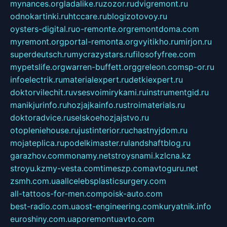
mynances.org
ladalike.ru
zozor.ru
dvigremont.ru
odnokartinki.ru
htccare.ru
blogizotovoy.ru
oysters-digital.ru
o-remonte.org
remontdoma.com
myremont.org
portal-remonta.org
vyitikho.ru
mirjon.ru
superdeutsch.ru
mycrazystars.ru
filosofyfree.com
mypetslife.org
warren-buffett.org
greleon.com
sp-or.ru
infoelectrik.ru
materialexpert.ru
detkiexpert.ru
doktorvilechit.ru
vsesvoimirykami.ru
instrumentgid.ru
manikjurinfo.ru
hozjajkainfo.ru
stroimaterials.ru
doktoradvice.ru
selskoehozjajstvo.ru
otopleniehouse.ru
justinterior.ru
chastnyjdom.ru
mojateplica.ru
podelkimaster.ru
landshaftblog.ru
garazhov.com
monamy.net
stroysnami.kz
lcna.kz
stroyu.kz
my-vesta.com
timeszp.com
avtoguru.net
zsmh.com.ua
allcelebsplasticsurgery.com
all-tattoos-for-men.com
poisk-auto.com
best-radio.com.ua
ost-engineering.com
kuryatnik.info
euroshiny.com.ua
poremontuavto.com