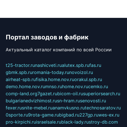
Портал заводов и фабрик
Актуальный каталог компаний по всей России
t25-tractor.ru
nashicveti.ru
alutex.spb.ru
fas.ru
gbmk.spb.ru
romania-today.ru
novoizol.ru
airheat-spb.ru
fisika.home.nov.ru
orakul.spb.ru
demo.home.nov.ru
mnso.ru
home.nov.ru
cemko.ru
comp-land.org
7gazet.ru
bicom-oil.ru
superiorsearch.ru
bulgarianedvizhimost.ru
sn-hram.ru
senovosti.ru
fexer.ru
snite-mebel.ru
anamvkusno.ru
technosaratov.ru
0sporte.ru
9rota-game.ru
bigbad.ru
227gp.ru
wes-ex.ru
pro-kirpichi.ru
israelsale.ru
black-lady.ru
stroy-db.com