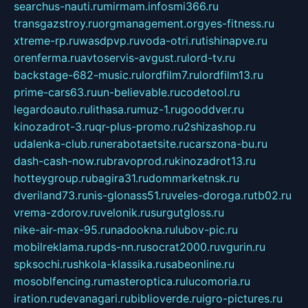
searchus-nauti.ru
mirmam.info
smi366.ru
transgazstroy.ru
orgmanagement.org
yes-fitness.ru
xtreme-rp.ru
wasdpvp.ru
voda-otri.ru
tishinapve.ru
orenferma.ru
avtoservis-avgust.ru
lord-tv.ru
backstage-682-music.ru
lordfilm7.ru
lordfilm13.ru
prime-cars63.ru
un-believable.ru
codetool.ru
legardoauto.ru
lithasa.ru
muz-1.ru
gooddver.ru
kinozadrot-3.ru
qr-plus-promo.ru
2shizashop.ru
udalenka-club.ru
nerabotaetsite.ru
carszona-bu.ru
dash-cash-now.ru
bravoprod.ru
kinozadrot13.ru
hotteygroup.ru
bagira31.ru
dommarketnsk.ru
dveriland73.ru
nis-glonass51.ru
veles-doroga.ru
tb02.ru
vrema-zdorov.ru
velonik.ru
surgutgloss.ru
nike-air-max-95.ru
nadookna.ru
lubov-pic.ru
mobilreklama.ru
pds-nn.ru
socrat2000.ru
vgurin.ru
spksochi.ru
shkola-klassika.ru
sabeonline.ru
mosoblfencing.ru
masteroptica.ru
lucomoria.ru
iration.ru
devanagari.ru
biblioverde.ru
igro-pictures.ru