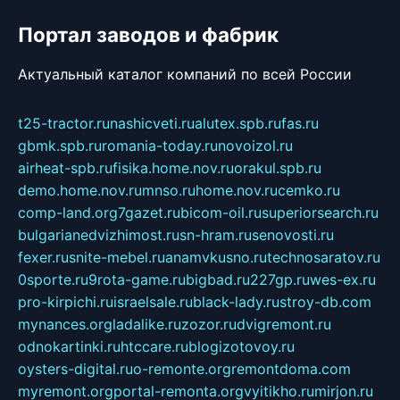
Портал заводов и фабрик
Актуальный каталог компаний по всей России
t25-tractor.ru
nashicveti.ru
alutex.spb.ru
fas.ru
gbmk.spb.ru
romania-today.ru
novoizol.ru
airheat-spb.ru
fisika.home.nov.ru
orakul.spb.ru
demo.home.nov.ru
mnso.ru
home.nov.ru
cemko.ru
comp-land.org
7gazet.ru
bicom-oil.ru
superiorsearch.ru
bulgarianedvizhimost.ru
sn-hram.ru
senovosti.ru
fexer.ru
snite-mebel.ru
anamvkusno.ru
technosaratov.ru
0sporte.ru
9rota-game.ru
bigbad.ru
227gp.ru
wes-ex.ru
pro-kirpichi.ru
israelsale.ru
black-lady.ru
stroy-db.com
mynances.org
ladalike.ru
zozor.ru
dvigremont.ru
odnokartinki.ru
htccare.ru
blogizotovoy.ru
oysters-digital.ru
o-remonte.org
remontdoma.com
myremont.org
portal-remonta.org
vyitikho.ru
mirjon.ru