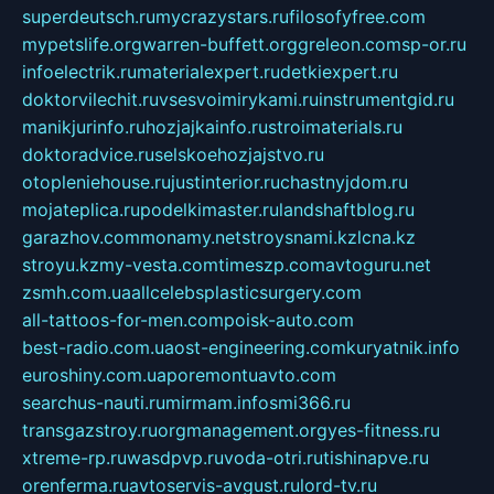
superdeutsch.ru
mycrazystars.ru
filosofyfree.com
mypetslife.org
warren-buffett.org
greleon.com
sp-or.ru
infoelectrik.ru
materialexpert.ru
detkiexpert.ru
doktorvilechit.ru
vsesvoimirykami.ru
instrumentgid.ru
manikjurinfo.ru
hozjajkainfo.ru
stroimaterials.ru
doktoradvice.ru
selskoehozjajstvo.ru
otopleniehouse.ru
justinterior.ru
chastnyjdom.ru
mojateplica.ru
podelkimaster.ru
landshaftblog.ru
garazhov.com
monamy.net
stroysnami.kz
lcna.kz
stroyu.kz
my-vesta.com
timeszp.com
avtoguru.net
zsmh.com.ua
allcelebsplasticsurgery.com
all-tattoos-for-men.com
poisk-auto.com
best-radio.com.ua
ost-engineering.com
kuryatnik.info
euroshiny.com.ua
poremontuavto.com
searchus-nauti.ru
mirmam.info
smi366.ru
transgazstroy.ru
orgmanagement.org
yes-fitness.ru
xtreme-rp.ru
wasdpvp.ru
voda-otri.ru
tishinapve.ru
orenferma.ru
avtoservis-avgust.ru
lord-tv.ru