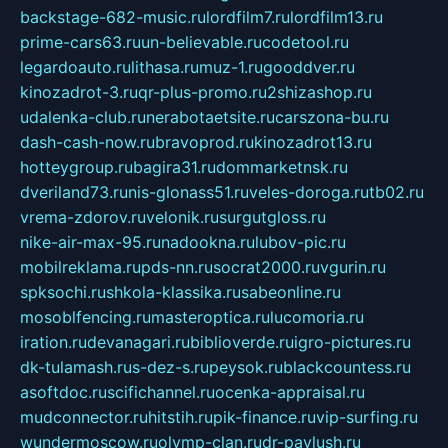
backstage-682-music.ru
lordfilm7.ru
lordfilm13.ru
prime-cars63.ru
un-believable.ru
codetool.ru
legardoauto.ru
lithasa.ru
muz-1.ru
gooddver.ru
kinozadrot-3.ru
qr-plus-promo.ru
2shizashop.ru
udalenka-club.ru
nerabotaetsite.ru
carszona-bu.ru
dash-cash-now.ru
bravoprod.ru
kinozadrot13.ru
hotteygroup.ru
bagira31.ru
dommarketnsk.ru
dveriland73.ru
nis-glonass51.ru
veles-doroga.ru
tb02.ru
vrema-zdorov.ru
velonik.ru
surgutgloss.ru
nike-air-max-95.ru
nadookna.ru
lubov-pic.ru
mobilreklama.ru
pds-nn.ru
socrat2000.ru
vgurin.ru
spksochi.ru
shkola-klassika.ru
sabeonline.ru
mosoblfencing.ru
masteroptica.ru
lucomoria.ru
iration.ru
devanagari.ru
biblioverde.ru
igro-pictures.ru
dk-tulamash.ru
s-dez-s.ru
peysok.ru
blackcountess.ru
asoftdoc.ru
scifichannel.ru
ocenka-appraisal.ru
mudconnector.ru
hitstih.ru
pik-finance.ru
vip-surfing.ru
wundermoscow.ru
olymp-clan.ru
dr-pavlush.ru